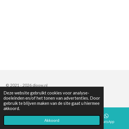
© 2021 - 2026 djoow.nl
Deze website gebruikt cookies voor analyse-
Powered by
JouwWeb
doeleinden en/of het tonen van advertenties. Door
gebruik te blijven maken van de site gaat u hiermee
akkoord.
Akkoord
E-mailadres
Instagram
WhatsApp