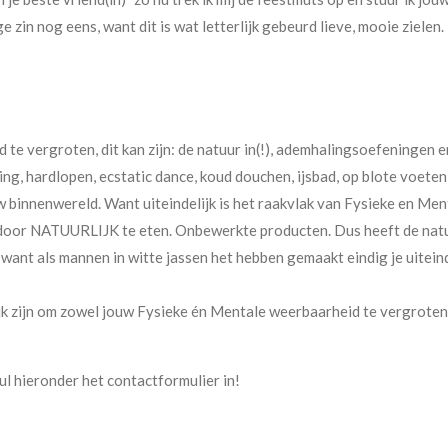
rige zin nog eens, want dit is wat letterlijk gebeurd lieve, mooie ziele
 te vergroten, dit kan zijn: de natuur in(!), ademhalingsoefeningen 
ing, hardlopen, ecstatic dance, koud douchen, ijsbad, op blote voeten 
w binnenwereld. Want uiteindelijk is het raakvlak van Fysieke en Men
 door NATUURLIJK te eten. Onbewerkte producten. Dus heeft de nat
n, want als mannen in witte jassen het hebben gemaakt eindig je uitein
ijk zijn om zowel jouw Fysieke én Mentale weerbaarheid te vergroten
Vul hieronder het contactformulier in!