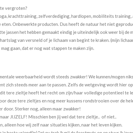
 te vergroten?
, krachttraining, zelfverdediging, hardlopen, mobiliteits training, a
eten. Onbewerkte producten. Dus heeft de natuur het niet geproduce
tte jassen het hebben gemaakt eindig je uiteindelijk ook weer bij de m
hartslag van versneld of je lichaam van begint te kraken. (mijn lich
r mag gaan, dat er nog wat stappen te maken zijn.
 mentale weerbaarheid wordt steeds zwakker! We kunnen/mogen niks
 dient zich steeds meer aan te passen. Zelfs de wetgeving wordt hier 
t tere zieltje heeft het recht om zijn/haar volledige potentieel te le
voor deze tere zieltjes en nog meer kussens rondstrooien over de hele
er door. Sterker nog, alleen maar zwakker!
ar JIJZELF! Misschien ben jij wel dat tere zieltje.. of niet..
alleen hoe wij zelf naar situaties kijken, naar het leven kijken.
e beste vriend(in) "zó nu trek ik mij de feestmuts op en stuur ik jouw 