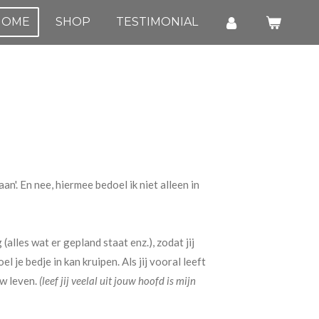
HOME
SHOP
TESTIMONIAL
an'. En nee, hiermee bedoel ik niet alleen in
alles wat er gepland staat enz.), zodat jij
l je bedje in kan kruipen. Als jij vooral leeft
uw leven.
(leef jij veelal uit jouw hoofd is mijn