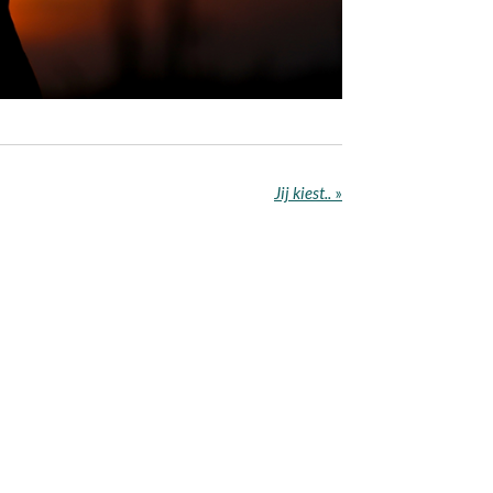
Jij kiest..
»