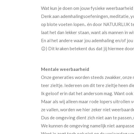
Wat kun je doen om jouw fysieke weerbaarheid
Denk aan ademhalingsoefeningen, meditatie, yoga
op blote voeten lopen.. én door NATUURLIJK te 
laat het dan lekker staan, want als mannen in wi
En al het andere waar jou ademhaling en/of jou 
😉) Dit kraken betekent dus dat jij hiermee doo
Mentale weerbaarheid
Onze generaties worden steeds zwakker, onze
teer zieltje. Iedereen om dit tere zieltje heen
Ik geloof erin dat het andersom mag. Want ook di
Maar als wij alleen maar rode lopers uitrollen 
ze vallen, worden we hier zeker niet weerbaard
Dus de omgeving dient zich niet aan te passen, ma
We kunnen de omgeving namelijk niet aanpassen, 
Want je zegt toch ook niet op de verjaardag van j