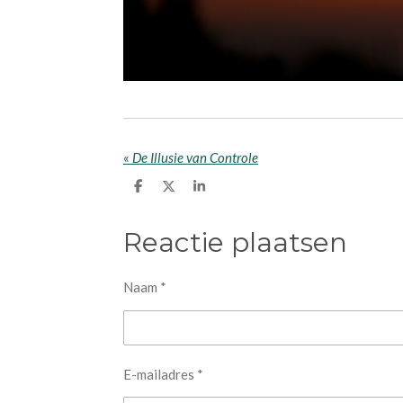
«
De Illusie van Controle
D
D
S
e
e
h
l
e
a
e
l
r
Reactie plaatsen
n
e
Naam *
E-mailadres *