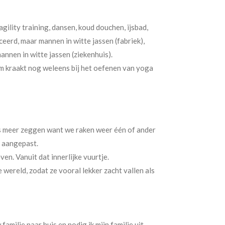
gility training, dansen, koud douchen, ijsbad,
erd, maar mannen in witte jassen (fabriek),
annen in witte jassen (ziekenhuis).
aam kraakt nog weleens bij het oefenen van yoga
 meer zeggen want we raken weer één of ander
op aangepast.
ven. Vanuit dat innerlijke vuurtje.
 wereld, zodat ze vooral lekker zacht vallen als
familie naar huis en nodig ik mijn familie uit,